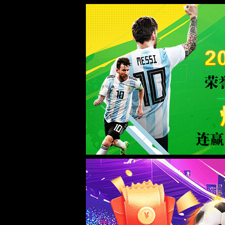
今年会-www.jinnianhui.com